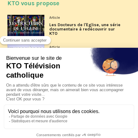
KTO vous propose
Article
Les Docteurs de l'Église, une série
documentaire à redécouvrir sur
KTO
Article
Les reportages d'été 2026 de KTO
Article
La visite pastorale du pape Léon
XIV à Assise à suivre sur KTO le
jeudi 6 août
Article
Le pape en Uruguay, Argentine et
Pérou du 6 au 17 novembre 2026