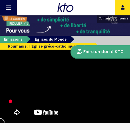
Contenu sponsorisé
Émissions
Eglises du Monde
Roumanie : l’Eglise gréco-catholique martyre
Faire un don à KTO