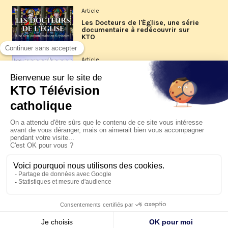
Article
Les Docteurs de l'Église, une série
documentaire à redécouvrir sur
KTO
Article
Les reportages d'été 2026 de KTO
Article
La visite pastorale du pape Léon
XIV à Assise à suivre sur KTO le
jeudi 6 août
Article
Le pape en Uruguay, Argentine et
Pérou du 6 au 17 novembre 2026
© KTO 2026 —
Contact
—
Mentions légales