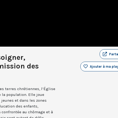
Part
soigner,
mission des
Ajouter à ma play
es terres chrétiennes, l’Église
 la population. Elle joue
 jeunes et dans les zones
ducation des enfants,
confrontée au chômage et à
paix sont autant de défis