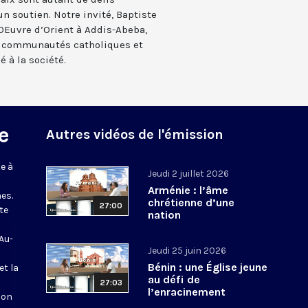
un soutien. Notre invité, Baptiste
’OEuvre d’Orient à Addis-Abeba,
s communautés catholiques et
 à la société.
e
Autres vidéos de l'émission
e à
Jeudi 2 juillet 2026
Arménie : l’âme
es.
chrétienne d’une
27:00
te
nation
 Au-
Jeudi 25 juin 2026
Bénin : une Église jeune
et la
au défi de
27:03
l’enracinement
ion