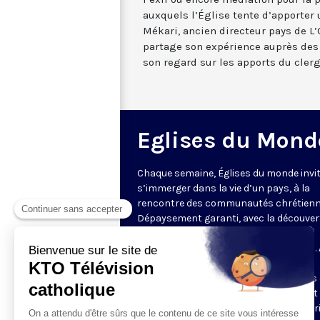
auxquels l’Église tente d’apporter 
Mékari, ancien directeur pays de L
partage son expérience auprès de
son regard sur les apports du clergé
Eglises du Mond
Chaque semaine, Églises du monde invit
s’immerger dans la vie d’un pays, à la
rencontre des communautés chrétienn
Dépaysement garanti, avec la découver
des spécificités et du rayonnement de
l’Église catholique ou de ses difficultés.
delà de l’actualité, il s’agit aussi de
comprendre les grands enjeux du pays 
contribution que les chrétiens peuvent
apporter à la société. Présenté par Mar