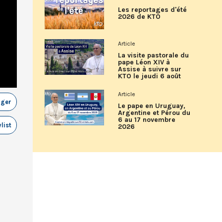
Les reportages d'été
2026 de KTO
Article
La visite pastorale du
pape Léon XIV à
Assise à suivre sur
KTO le jeudi 6 août
Article
ager
Le pape en Uruguay,
Argentine et Pérou du
6 au 17 novembre
list
2026