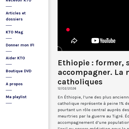
Recevoir KTO
Articles et
dossiers
KTO Mag
Donner mon IFI
Aider KTO
Ethiopie : former, 
accompagner. La 
Boutique DVD
catholiques
A propos
12/02/2026
En Éthiopie, l’une des plus ancienn
Ma playlist
catholique représente à peine 1% de
pourtant un rôle central auprès des
meurtries par la guerre au Tigré. É
accompagnement d’une population 
l’exil ou encore médiation pour la 