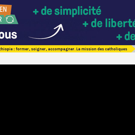
thiopie : former, soigner, accompagner. La mission des catholiques