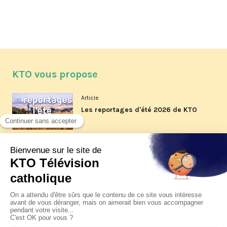
KTO vous propose
Article
Les reportages d'été 2026 de KTO
Article
La visite pastorale du pape Léon
XIV à Assise à suivre sur KTO le
jeudi 6 août
Article
Le pape en Uruguay, Argentine et
Pérou du 6 au 17 novembre 2026