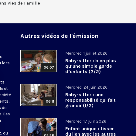
ans Vies de Famille
Autres vidéos de l'émission
Mercredi 1 juillet 2026
es
Baby-sitter : bien plus
u lors
qu’une simple garde
06:07
d’enfants (2/2)
nts
Mercredi 24 juin 2026
le et
Baby-sitter : une
ociété
responsabilité qui fait
ents,
06:11
grandir (1/2)
s de
e. Ces
a
Mercredi 17 juin 2026
Enfant unique : tisser
, ou
du lien avec les autres
05:58