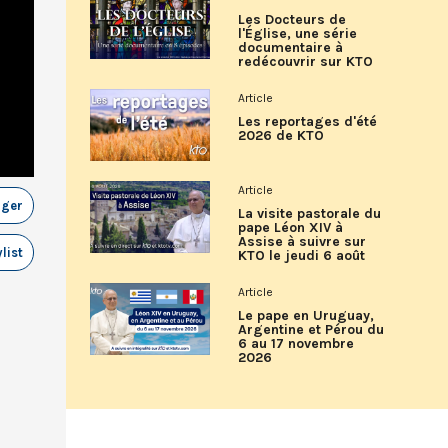
Les Docteurs de
l'Église, une série
documentaire à
redécouvrir sur KTO
Article
Les reportages d'été
2026 de KTO
Article
ager
La visite pastorale du
pape Léon XIV à
Assise à suivre sur
list
KTO le jeudi 6 août
Article
Le pape en Uruguay,
Argentine et Pérou du
6 au 17 novembre
2026