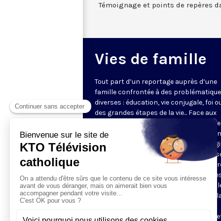
Témoignage et points de repères d
Vies de famille
Tout part d’un reportage auprès d’une
famille confrontée à des problématiqu
diverses : éducation, vie conjugale, foi o
des grandes étapes de la vie... Face aux
questions très concrètes, KTO propose
repères et conseils avec des intervena
d'expérience qui s’appuient sur l’Evangi
l’anthropologie chrétienne. Dans une s
en pleine évolution, jeunes couples, par
grands-parents y trouveront des piste
réflexion pour soutenir leur vie de famill
programmes de 5 minutes sont mis à l
disposition des paroisses et des
communautés, pour leurs sites internet