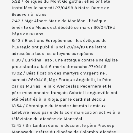
5:32 / Reliques du Mont Golgotha : elles ont été
installées le samedi 27/04/19 à Notre-Dame de
Beauvoir à Istres
7:42 / Mgr Albert-Marie de Monléon : l’évêque
émérite de Meaux est décédé ce mardi 30/04/19 à
l’âge de 83 ans
8:43 / Elections Européennes : les évêques de
l’Euregio ont publié lundi 29/04/19 une lettre
adressée à tous les citoyens européens
11:39 / Burkina Faso : une attaque contre une église
protestante a fait 6 morts dimanche 27/04/19
13:02 / Béatification des martyrs d’Argentine :
samedi 26/04/19, Mgr Enrique Angelelli, le Père
Carlos Murias, le laïc Wenceslas Pedernera et le
père missionnaire français Gabriel Longueville ont
été béatifiés à la Rioja, par le cardinal Becciu
13:54 / Chronique du Monde : Jasmin Lemieux-
Lefebvre nous parle de la communication active à la
télévision du diocèse de Montréal
15:45 / Sri Lanka : dans le dossier, le père Pradeep
Manawadu, prêtre du diocèse de Colombo, diocèse