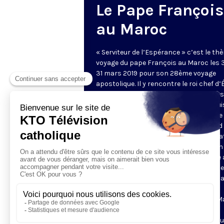
Le Pape François
au Maroc
« Serviteur de l’Espérance » c’est le th
voyage du pape François au Maroc les 
31 mars 2019 pour son 28ème voyage
apostolique. Il y rencontre le roi chef d’
et commandeur des croyants. Il s'adre
peuple marocain et aux autorités depui
l'esplanade de la mosquée Hassan. Il se
ensuite au mausolée du roi Mohammed 
puis à l'institut Mohammed VI de forma
des imams, avant de prendre le chemin 
Caritas diocésaine pour une rencontre
les migrants. Enfin il célèbre une messe
complexe sportif Prince Moulay Abdell
il rencontre la petite communauté
catholique réunie. Les catholiques du M
environ 20 000 personnes, sont
principalement des étrangers venus du