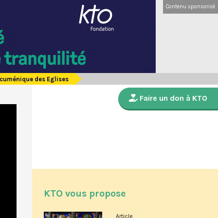
Contenu sponsorisé
oecuménique des Eglises
Faire un don à KTO
KTO vous propose
Article