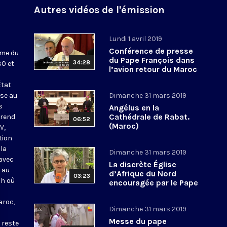
Autres vidéos de l'émission
Lundi 1 avril 2019
Conférence de presse
ème du
du Pape François dans
34:28
30 et
l’avion retour du Maroc
État
sse au
Dimanche 31 mars 2019
s
Angélus en la
Cathédrale de Rabat.
 rend
06:52
(Maroc)
V,
tion
la
Dimanche 31 mars 2019
 avec
La discrète Église
 au
d’Afrique du Nord
03:23
ah où
encouragée par le Pape
aroc,
Dimanche 31 mars 2019
Messe du pape
 reste