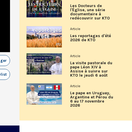
Les Docteurs de
l'Église, une série
documentaire à
redécouvrir sur KTO
Article
Les reportages d'été
2026 de KTO
Article
ager
La visite pastorale du
pape Léon XIV à
Assise à suivre sur
list
KTO le jeudi 6 août
Article
Le pape en Uruguay,
Argentine et Pérou du
6 au 17 novembre
2026