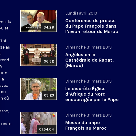
Lundi 1 avril 2019
Conférence de presse
ème du
du Pape François dans
34:28
30 et
l’avion retour du Maroc
État
sse au
Dimanche 31 mars 2019
s
Angélus en la
Cathédrale de Rabat.
 rend
06:52
(Maroc)
V,
tion
la
Dimanche 31 mars 2019
 avec
La discrète Église
 au
d’Afrique du Nord
03:23
ah où
encouragée par le Pape
aroc,
Dimanche 31 mars 2019
Messe du pape
 reste
François au Maroc
01:54:04