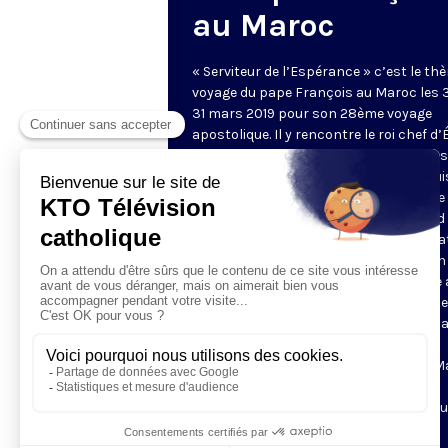
au Maroc
« Serviteur de l’Espérance » c’est le th
voyage du pape François au Maroc les 
31 mars 2019 pour son 28ème voyage
apostolique. Il y rencontre le roi chef d’
et commandeur des croyants. Il s'adre
peuple marocain et aux autorités depui
l'esplanade de la mosquée Hassan. Il se
ensuite au mausolée du roi Mohammed 
puis à l'institut Mohammed VI de forma
des imams, avant de prendre le chemin 
Caritas diocésaine pour une rencontre
les migrants. Enfin il célèbre une messe
complexe sportif Prince Moulay Abdell
il rencontre la petite communauté
catholique réunie. Les catholiques du M
environ 20 000 personnes, sont
principalement des étrangers venus du
de l'Afrique, beaucoup sont des jeunes.