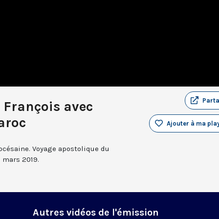
Part
 François avec
aroc
Ajouter à ma play
iocésaine. Voyage apostolique du
1 mars 2019.
Autres vidéos de l'émission