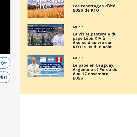
Les reportages d'été
2026 de KTO
Article
La visite pastorale du
pape Léon XIV à
Assise à suivre sur
KTO le jeudi 6 août
Article
ager
Le pape en Uruguay,
Argentine et Pérou du
6 au 17 novembre
list
2026