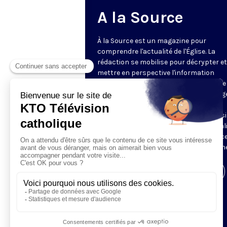
A la Source
À la Source est un magazine pour
comprendre l'actualité de l'Église. La
rédaction se mobilise pour décrypter et
mettre en perspective l'information
religieuse de la semaine. Au programme 
reportages, revue de presse, décryptag
d'experts, analyses des directeurs de
rédaction de la presse chrétienne, ainsi
tour à tour, le regard décalé sur l'actual
des chroniqueurs. Retrouvez À la Source
mardi et jeudi à 21h45 sur notre antenne
Visiter la page de l'émission