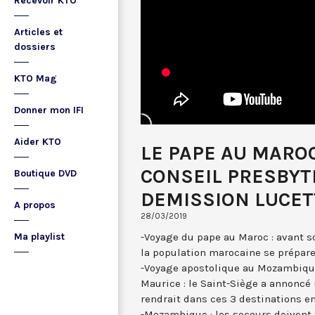
Recevoir KTO
Articles et
dossiers
KTO Mag
Donner mon IFI
Aider KTO
LE PAPE AU MAROC
CONSEIL PRESBYTE
Boutique DVD
DEMISSION LUCET
A propos
28/03/2019
-Voyage du pape au Maroc : avant s
Ma playlist
la population marocaine se prépare 
-Voyage apostolique au Mozambique,
Maurice : le Saint-Siège a annoncé
rendrait dans ces 3 destinations 
-Mozambique : les secours doivent