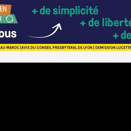
 AU MAROC |AVIS DU CONSEIL PRESBYTERAL DE LYON | DEMISSION LUCETT