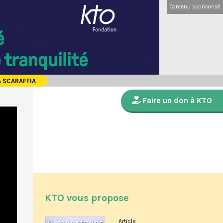
Contenu sponsorisé
A SCARAFFIA
Faire un don à KTO
KTO vous propose
Article