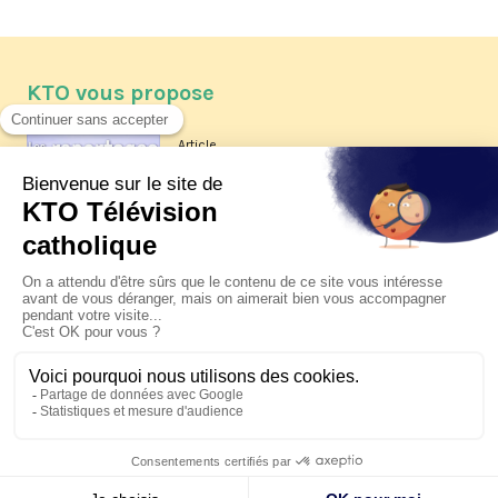
KTO vous propose
Article
Les reportages d'été 2026 de KTO
Article
La visite pastorale du pape Léon
XIV à Assise à suivre sur KTO le
jeudi 6 août
Article
Le pape en Uruguay, Argentine et
Pérou du 6 au 17 novembre 2026