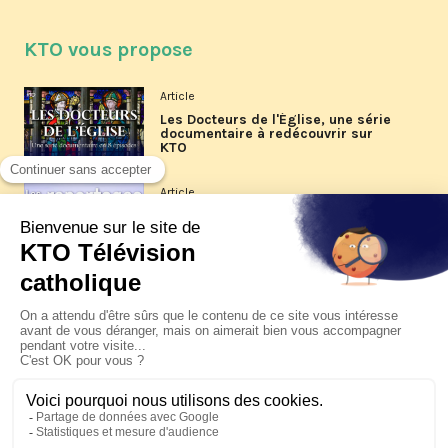
KTO vous propose
Article
Les Docteurs de l'Église, une série
documentaire à redécouvrir sur
KTO
Article
Les reportages d'été 2026 de KTO
Article
La visite pastorale du pape Léon
XIV à Assise à suivre sur KTO le
jeudi 6 août
Article
Le pape en Uruguay, Argentine et
Pérou du 6 au 17 novembre 2026