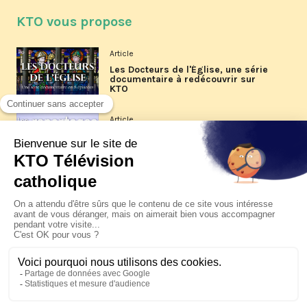
KTO vous propose
Article
Les Docteurs de l'Église, une série
documentaire à redécouvrir sur
KTO
Article
Les reportages d'été 2026 de KTO
Article
La visite pastorale du pape Léon
XIV à Assise à suivre sur KTO le
jeudi 6 août
Article
Le pape en Uruguay, Argentine et
Pérou du 6 au 17 novembre 2026