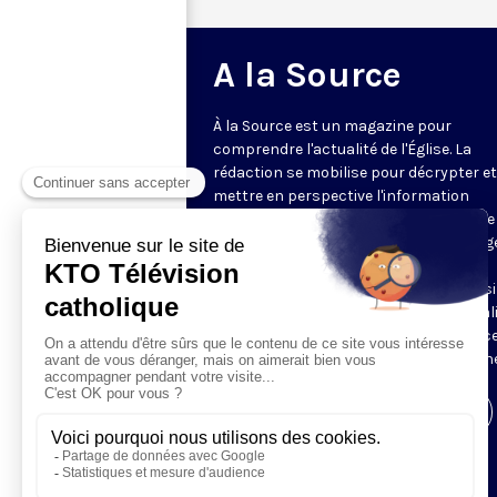
A la Source
À la Source est un magazine pour
comprendre l'actualité de l'Église. La
rédaction se mobilise pour décrypter et
mettre en perspective l'information
religieuse de la semaine. Au programme 
reportages, revue de presse, décryptag
d'experts, analyses des directeurs de
rédaction de la presse chrétienne, ainsi
tour à tour, le regard décalé sur l'actual
des chroniqueurs. Retrouvez À la Source
mardi et jeudi à 21h45 sur notre antenne
Visiter la page de l'émission