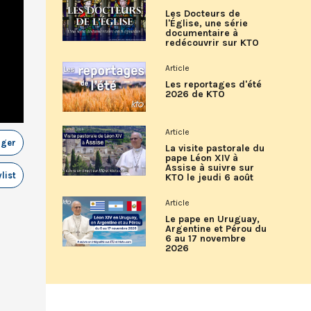
Les Docteurs de
l'Église, une série
documentaire à
redécouvrir sur KTO
Article
Les reportages d'été
2026 de KTO
Article
ager
La visite pastorale du
pape Léon XIV à
Assise à suivre sur
list
KTO le jeudi 6 août
Article
Le pape en Uruguay,
Argentine et Pérou du
6 au 17 novembre
2026