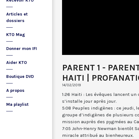
Recevoir KTO
Articles et
dossiers
KTO Mag
Donner mon IFI
Aider KTO
PARENT 1 - PARENT
HAITI | PROFANAT
Boutique DVD
14/02/2019
A propos
1:26 Haiti : Les évêques lancent un
s’installe jour après jour.
Ma playlist
5:08 Peuples indigènes : ce jeudi, 
groupe d’indigènes de plusieurs con
mission auprès des pygmées au Ca
7:05 John-Henry Newman bientôt Sain
miracle attribué au bienheureux.