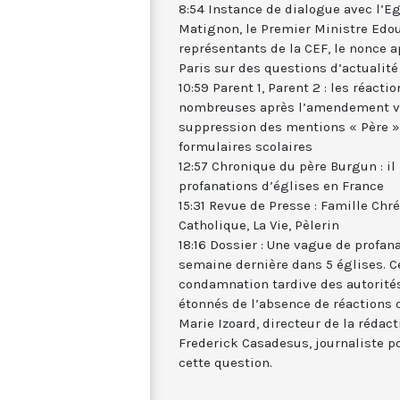
8:54 Instance de dialogue avec l’Egl
Matignon, le Premier Ministre Edou
représentants de la CEF, le nonce a
Paris sur des questions d’actualité
10:59 Parent 1, Parent 2 : les réact
nombreuses après l’amendement vot
suppression des mentions « Père »
formulaires scolaires
12:57 Chronique du père Burgun : il
profanations d’églises en France
15:31 Revue de Presse : Famille Chr
Catholique, La Vie, Pèlerin
18:16 Dossier : Une vague de profana
semaine dernière dans 5 églises. C
condamnation tardive des autorités
étonnés de l’absence de réactions of
Marie Izoard, directeur de la rédac
Frederick Casadesus, journaliste p
cette question.