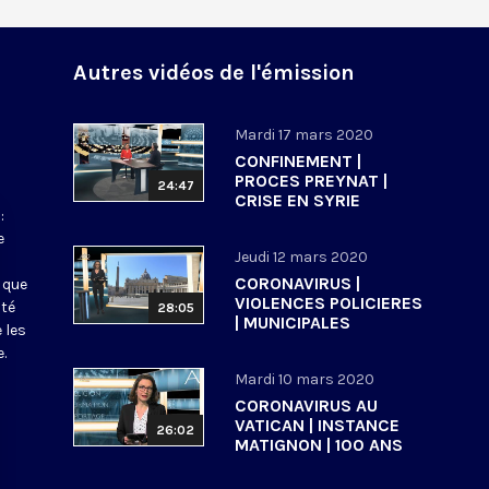
Autres vidéos de l'émission
Mardi 17 mars 2020
CONFINEMENT |
PROCES PREYNAT |
24:47
CRISE EN SYRIE
:
e
Jeudi 12 mars 2020
CORONAVIRUS |
 que
VIOLENCES POLICIERES
ité
28:05
| MUNICIPALES
 les
.
Mardi 10 mars 2020
CORONAVIRUS AU
VATICAN | INSTANCE
26:02
MATIGNON | 100 ANS
ECOLE BIBLIQUE DE
JERUSALEM