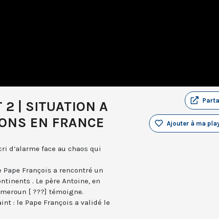
Part
 2 | SITUATION A
IONS EN FRANCE
Ajouter à ma play
 cri d’alarme face au chaos qui
le Pape François a rencontré un
tinents . Le père Antoine, en
meroun [ ???] témoigne.
t : le Pape François a validé le