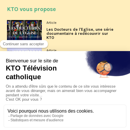
KTO vous propose
Article
Les Docteurs de l'Église, une série
documentaire à redécouvrir sur
KTO
Article
Les reportages d'été 2026 de KTO
Article
La visite pastorale du pape Léon
XIV à Assise à suivre sur KTO le
jeudi 6 août
Article
Le pape en Uruguay, Argentine et
Pérou du 6 au 17 novembre 2026