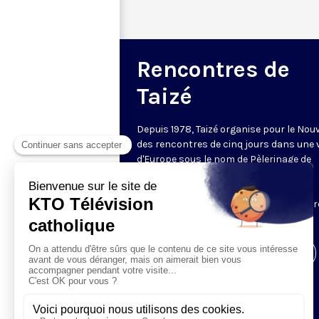
Rencontres de
Taizé
Depuis 1978, Taizé organise pour le Nou
des rencontres de cinq jours dans une v
d'Europe sous le nom de Pèlerinage de
Confiance sur la Terre. Des dizaines de
milliers de jeunes y assistent et sont
hébergés dans les familles ou les centr
communautaires.
Visiter la page de l'émission