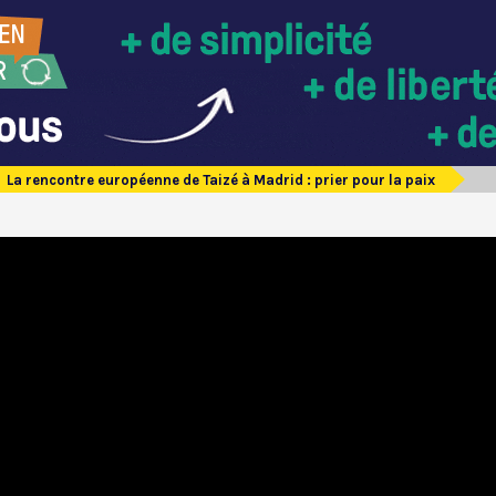
La rencontre européenne de Taizé à Madrid : prier pour la paix