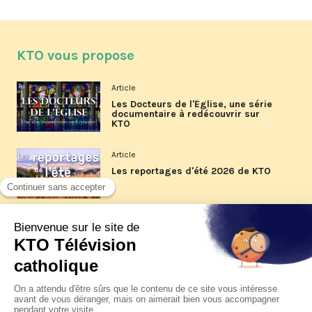
KTO vous propose
Article
Les Docteurs de l'Église, une série
documentaire à redécouvrir sur
KTO
Article
Les reportages d'été 2026 de KTO
Article
La visite pastorale du pape Léon
XIV à Assise à suivre sur KTO le
jeudi 6 août
Article
Le pape en Uruguay, Argentine et
Pérou du 6 au 17 novembre 2026