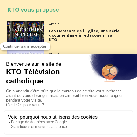
KTO vous propose
Article
Les Docteurs de l'Église, une série
documentaire à redécouvrir sur
KTO
Article
Les reportages d'été 2026 de KTO
Article
La visite pastorale du pape Léon
XIV à Assise à suivre sur KTO le
jeudi 6 août
Article
Le pape en Uruguay, Argentine et
Pérou du 6 au 17 novembre 2026