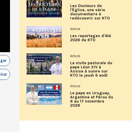
Les Docteurs de
l'Église, une série
documentaire à
redécouvrir sur KTO
Article
Les reportages d'été
2026 de KTO
Article
ager
La visite pastorale du
pape Léon XIV à
Assise à suivre sur
list
KTO le jeudi 6 août
Article
Le pape en Uruguay,
Argentine et Pérou du
6 au 17 novembre
2026