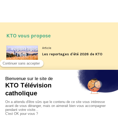
KTO vous propose
Article
Les reportages d'été 2026 de KTO
Article
La visite pastorale du pape Léon
XIV à Assise à suivre sur KTO le
jeudi 6 août
Article
Le pape en Uruguay, Argentine et
Pérou du 6 au 17 novembre 2026