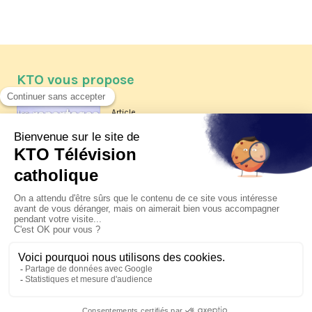
KTO vous propose
Article
Les reportages d'été 2026 de KTO
Article
La visite pastorale du pape Léon
XIV à Assise à suivre sur KTO le
jeudi 6 août
Article
Le pape en Uruguay, Argentine et
Pérou du 6 au 17 novembre 2026