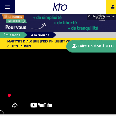
Contenu sponsorisé
Émissions
A la Source
MARTYRS D’ALGERIE |PRIX PHILIBERT VRAUX |L’EGLISE ET LES
Faire un don à KTO
GILETS JAUNES