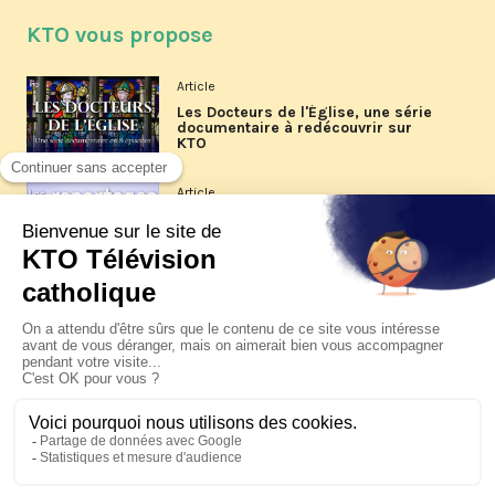
KTO vous propose
Article
Les Docteurs de l'Église, une série
documentaire à redécouvrir sur
KTO
Article
Les reportages d'été 2026 de KTO
Article
La visite pastorale du pape Léon
XIV à Assise à suivre sur KTO le
jeudi 6 août
Article
Le pape en Uruguay, Argentine et
Pérou du 6 au 17 novembre 2026