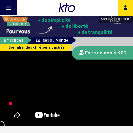
Contenu sponsorisé
Émissions
Eglises du Monde
Somalie: des chrétiens cachés
Faire un don à KTO