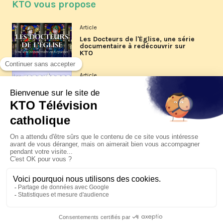
KTO vous propose
Article
Les Docteurs de l'Église, une série
documentaire à redécouvrir sur
KTO
Article
Les reportages d'été 2026 de KTO
Article
La visite pastorale du pape Léon
XIV à Assise à suivre sur KTO le
jeudi 6 août
Article
Le pape en Uruguay, Argentine et
Pérou du 6 au 17 novembre 2026