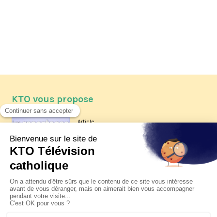
KTO vous propose
Article
Les reportages d'été 2026 de KTO
Article
La visite pastorale du pape Léon
XIV à Assise à suivre sur KTO le
jeudi 6 août
Article