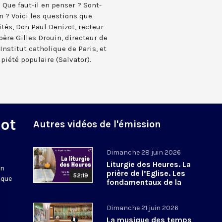
 Que faut-il en penser ? Sont-
n ? Voici les questions que
tés, Don Paul Denizot, recteur
père Gilles Drouin, directeur de
’Institut catholique de Paris, et
piété populaire (Salvator).
Mot
Autres vidéos de l'émission
Dimanche 28 juin 2026
Liturgie des Heures. La
en
prière de l’Eglise. Les
52:19
 que
fondamentaux de la
Foi. 8
Dimanche 21 juin 2026
La musique des temps