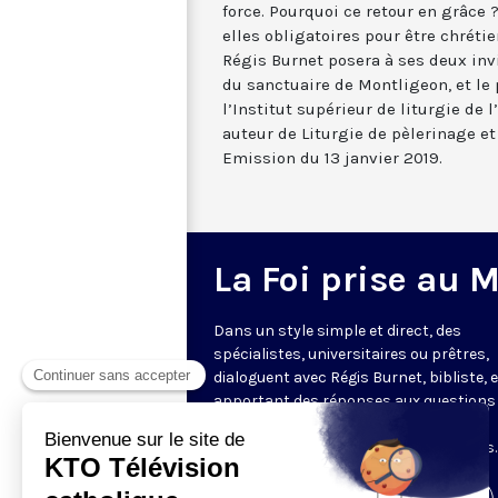
force. Pourquoi ce retour en grâce ?
elles obligatoires pour être chrétie
Régis Burnet posera à ses deux invi
du sanctuaire de Montligeon, et le 
l’Institut supérieur de liturgie de l
auteur de Liturgie de pèlerinage et 
Emission du 13 janvier 2019.
La Foi prise au 
Dans un style simple et direct, des
spécialistes, universitaires ou prêtres,
dialoguent avec Régis Burnet, bibliste, 
apportant des réponses aux questions
nous pouvons nous poser sur la foi, la
liturgie, de grandes figures chrétiennes.