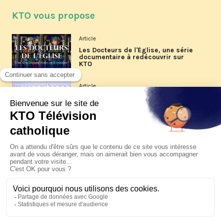
KTO vous propose
Article
Les Docteurs de l'Église, une série
documentaire à redécouvrir sur
KTO
Article
Les reportages d'été 2026 de KTO
Article
La visite pastorale du pape Léon
XIV à Assise à suivre sur KTO le
jeudi 6 août
Article
Le pape en Uruguay, Argentine et
Pérou du 6 au 17 novembre 2026