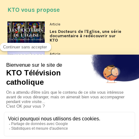
KTO vous propose
Article
Les Docteurs de l'Église, une série
documentaire à redécouvrir sur
KTO
Article
Les reportages d'été 2026 de KTO
Article
La visite pastorale du pape Léon
XIV à Assise à suivre sur KTO le
jeudi 6 août
Article
Le pape en Uruguay, Argentine et
Pérou du 6 au 17 novembre 2026