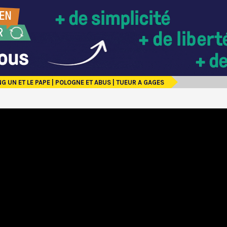
G UN ET LE PAPE | POLOGNE ET ABUS | TUEUR A GAGES