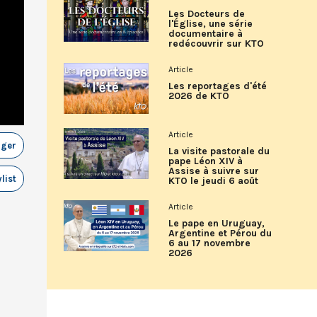
Les Docteurs de
l'Église, une série
documentaire à
redécouvrir sur KTO
Article
Les reportages d'été
2026 de KTO
Article
ager
La visite pastorale du
pape Léon XIV à
Assise à suivre sur
list
KTO le jeudi 6 août
Article
Le pape en Uruguay,
Argentine et Pérou du
6 au 17 novembre
2026