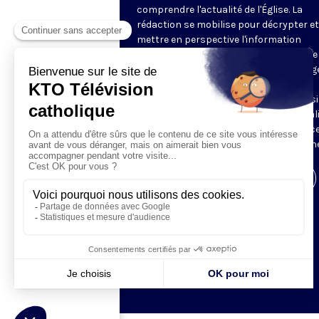
comprendre l'actualité de l'Église. La
rédaction se mobilise pour décrypter et
mettre en perspective l'information
religieuse de la semaine. Au programme 
reportages, revue de presse, décryptag
d'experts, analyses des directeurs de
rédaction de la presse chrétienne, ainsi
tour à tour, le regard décalé sur l'actual
des chroniqueurs. Retrouvez À la Source
mardi et jeudi à 21h45 sur notre antenne
Visiter la page de l'émission