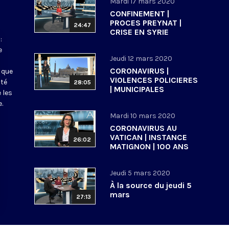
Mardi 17 mars 2020
CONFINEMENT |
PROCES PREYNAT |
24:47
CRISE EN SYRIE
:
e
Jeudi 12 mars 2020
CORONAVIRUS |
 que
VIOLENCES POLICIERES
ité
28:05
| MUNICIPALES
 les
.
Mardi 10 mars 2020
CORONAVIRUS AU
VATICAN | INSTANCE
26:02
MATIGNON | 100 ANS
ECOLE BIBLIQUE DE
JERUSALEM
Jeudi 5 mars 2020
À la source du jeudi 5
mars
27:13