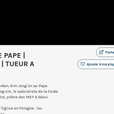
Part
 PAPE |
| TUEUR A
Ajouter à ma play
coréen, Kim Jong Un au Pape
g-sik, le spécialiste de la Corée
lot, prêtre des MEP à Séoul
’Eglise en Pologne : les
er.