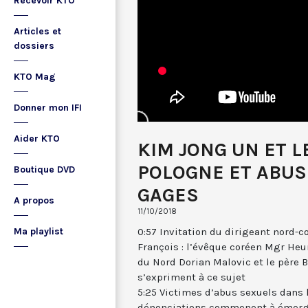
Recevoir KTO
Articles et
dossiers
KTO Mag
Donner mon IFI
Aider KTO
KIM JONG UN ET LE
POLOGNE ET ABUS 
Boutique DVD
GAGES
A propos
11/10/2018
0:57 Invitation du dirigeant nord-
Ma playlist
François : l’évêque coréen Mgr Heun
du Nord Dorian Malovic et le père B
s’expriment à ce sujet
5:25 Victimes d’abus sexuels dans l
dénonciations commenent à émerg