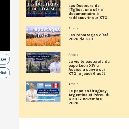
Les Docteurs de
l'Église, une série
documentaire à
redécouvrir sur KTO
Article
Les reportages d'été
2026 de KTO
Article
ager
La visite pastorale du
pape Léon XIV à
Assise à suivre sur
list
KTO le jeudi 6 août
Article
Le pape en Uruguay,
Argentine et Pérou du
6 au 17 novembre
2026