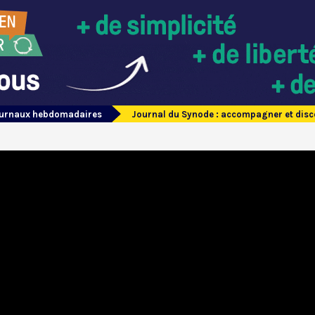
journaux hebdomadaires
Journal du Synode : accompagner et disce