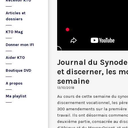
Recevoir KTO
Articles et
dossiers
KTO Mag
Donner mon IFI
Aider KTO
Journal du Synode
et discerner, les m
Boutique DVD
semaine
A propos
13/10/2018
Au cours de cette semaine du synode
Ma playlist
discernement vocationnel, les pèr
300 amendements sur la première 
travail. Ils ont désormais commenc
deuxième partie, consacrée au dis
d’Afrique et du Moyen-Orient, et re