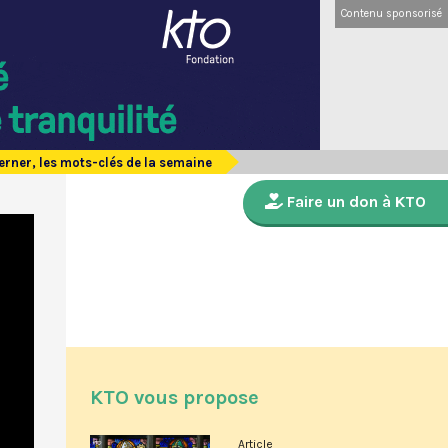
Contenu sponsorisé
rner, les mots-clés de la semaine
Faire un don à KTO
KTO vous propose
Article