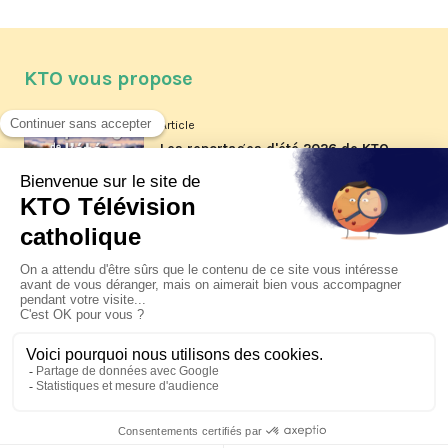
KTO vous propose
Article
Les reportages d'été 2026 de KTO
Article
La visite pastorale du pape Léon
XIV à Assise à suivre sur KTO le
jeudi 6 août
Article
Le pape en Uruguay, Argentine et
Pérou du 6 au 17 novembre 2026