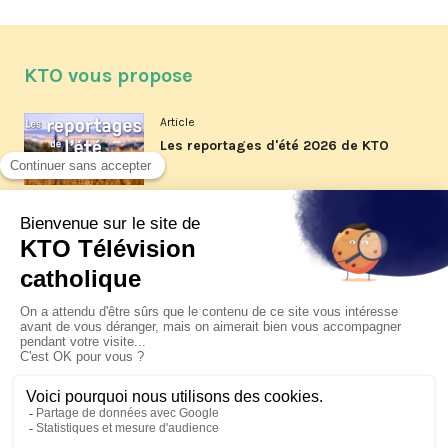
KTO vous propose
Article
Les reportages d'été 2026 de KTO
Article
La visite pastorale du pape Léon
XIV à Assise à suivre sur KTO le
jeudi 6 août
Article
Le pape en Uruguay, Argentine et
Pérou du 6 au 17 novembre 2026
© KTO 2026 —
Contact
—
Mentions légales