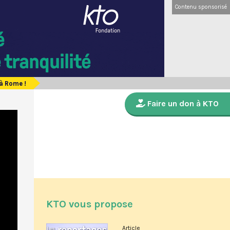
Contenu sponsorisé
 à Rome !
Faire un don à KTO
KTO vous propose
Article