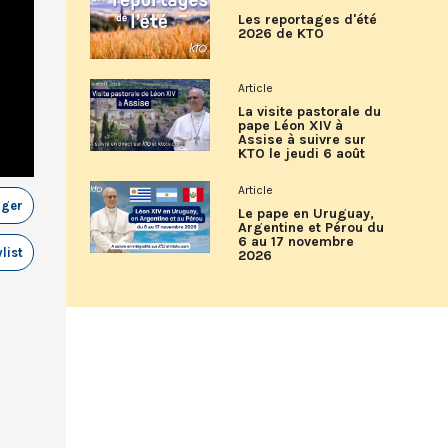
Les reportages d'été
2026 de KTO
Article
La visite pastorale du
pape Léon XIV à
Assise à suivre sur
KTO le jeudi 6 août
Article
ager
Le pape en Uruguay,
Argentine et Pérou du
6 au 17 novembre
list
2026