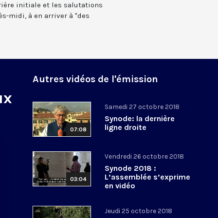
ière initiale et les salutations
ès-midi, à en arriver à "des
Autres vidéos de l'émission
ux
Samedi 27 octobre 2018
Synode: la dernière
ligne droite
07:08
Vendredi 26 octobre 2018
Synode 2018 :
L’assemblée s’exprime
03:04
en vidéo
Jeudi 25 octobre 2018