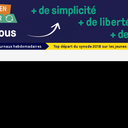
journaux hebdomadaires
Top départ du synode 2018 sur les jeunes