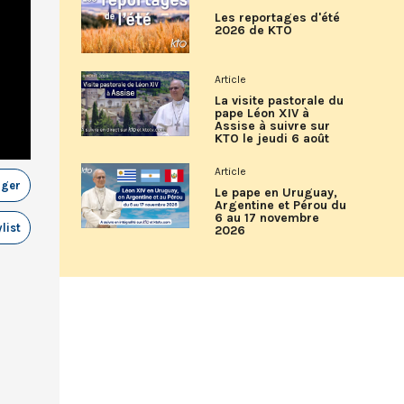
Les reportages d'été
2026 de KTO
Article
La visite pastorale du
pape Léon XIV à
Assise à suivre sur
KTO le jeudi 6 août
Article
ager
Le pape en Uruguay,
Argentine et Pérou du
6 au 17 novembre
list
2026