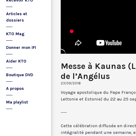
Recevoir KTO
Articles et
dossiers
KTO Mag
Donner mon IFI
Aider KTO
Messe à Kaunas (Li
de l’Angélus
Boutique DVD
23/09/2018
A propos
Voyage apostolique du Pape Françoi
Lettonie et Estonie) du 22 au 25 s
Ma playlist
----
Cette célébration diffusée en direc
intégralité pendant une semaine, et