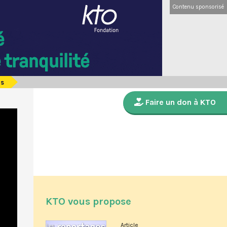
Contenu sponsorisé
us
Faire un don à KTO
KTO vous propose
Article