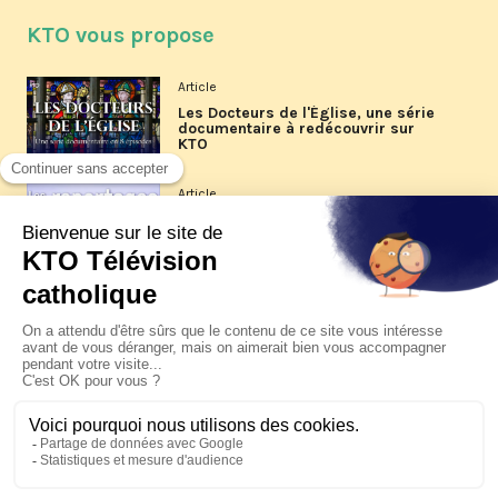
KTO vous propose
Article
Les Docteurs de l'Église, une série
documentaire à redécouvrir sur
KTO
Article
Les reportages d'été 2026 de KTO
Article
La visite pastorale du pape Léon
XIV à Assise à suivre sur KTO le
jeudi 6 août
Article
Le pape en Uruguay, Argentine et
Pérou du 6 au 17 novembre 2026