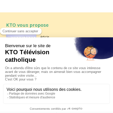
KTO vous propose
Article
Les reportages d'été 2026 de KTO
Article
La visite pastorale du pape Léon
XIV à Assise à suivre sur KTO le
jeudi 6 août
Article
Le pape en Uruguay, Argentine et
Pérou du 6 au 17 novembre 2026