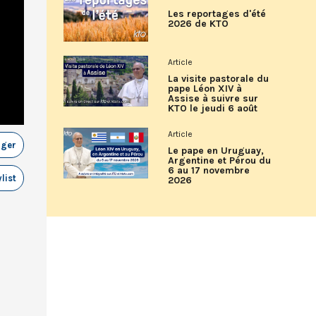
Les reportages d'été
2026 de KTO
Article
La visite pastorale du
pape Léon XIV à
Assise à suivre sur
KTO le jeudi 6 août
Article
ager
Le pape en Uruguay,
Argentine et Pérou du
6 au 17 novembre
list
2026