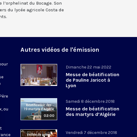
de l’orphelinat du Bocage. Son
ers du lycée agricole Costa de
nts.
Autres vidéos de l'émission
pour
Dimanche 22 mai 2022
Messe de béatification
se
de Pauline Jaricot à
à
Lyon
Père
Samedi 8 décembre 2018
a
Messe de béatification
, ou
des martyrs d’Algérie
02:00
t
Vendredi 7 décembre 2018
France