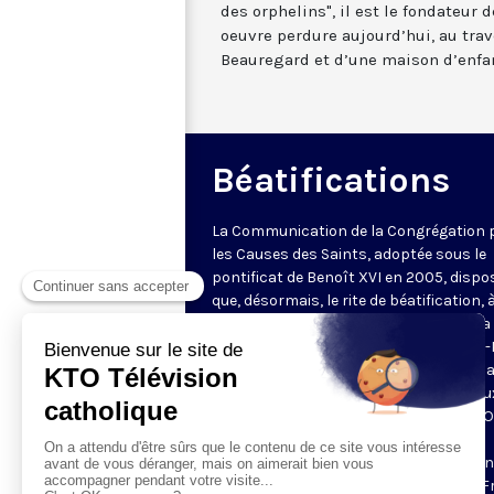
des orphelins", il est le fondateur 
oeuvre perdure aujourd’hui, au trav
Beauregard et d’une maison d’enfa
Béatifications
La Communication de la Congrégation 
les Causes des Saints, adoptée sous le
pontificat de Benoît XVI en 2005, dispo
que, désormais, le rite de béatification, 
l’inverse du rite de canonisation, « sera
célébrée par un représentant du Saint-
(…)[et] se déroulera dans le diocèse qui 
promu la cause du nouveau bienheureux
dans un autre lieu jugé approprié. » KTO
propose de rassembler toutes les
cérémonies de béatifications qui se son
déroulées dans les divers diocèses de 