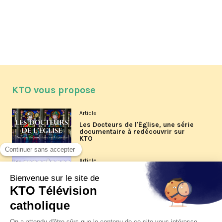
KTO vous propose
Article
Les Docteurs de l'Église, une série
documentaire à redécouvrir sur
KTO
Article
Les reportages d'été 2026 de KTO
Article
La visite pastorale du pape Léon