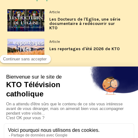
Article
Les Docteurs de l'Église, une série
documentaire à redécouvrir sur
KTO
Article
Les reportages d'été 2026 de KTO
Article
La visite pastorale du pape Léon
XIV à Assise à suivre sur KTO le
jeudi 6 août
Article
Le pape en Uruguay, Argentine et
Pérou du 6 au 17 novembre 2026