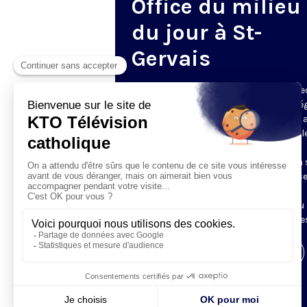
Office du milieu
du jour à St-
Gervais
Du mardi au samedi, KTO diffuse en dire
l’office du milieu du jour, en direct de l’é
Saint-Gervais-Saint-Protais (Paris 4e), 
les Fraternités Monastiques de Jérusal
L’Office du Milieu du Jour regroupe, en
particulier, «au milieu du jour» et en un 
office, les heures monastiques de Tierce
Sexte et None. Il permet à l’Église de
retrouver son Seigneur entre l’office du
matin (Laudes) et l’office du soir (Vêpres
Visiter la page de l'émission