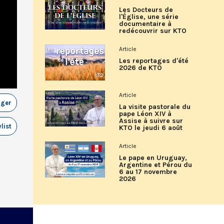
Les Docteurs de
l'Église, une série
documentaire à
redécouvrir sur KTO
Article
Les reportages d'été
2026 de KTO
Article
ager
La visite pastorale du
pape Léon XIV à
Assise à suivre sur
list
KTO le jeudi 6 août
Article
Le pape en Uruguay,
Argentine et Pérou du
6 au 17 novembre
2026