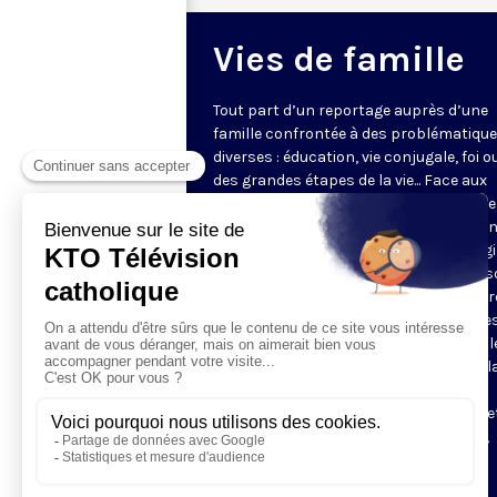
Vies de famille
Tout part d’un reportage auprès d’une
famille confrontée à des problématiqu
diverses : éducation, vie conjugale, foi o
des grandes étapes de la vie... Face aux
questions très concrètes, KTO propose
repères et conseils avec des intervena
d'expérience qui s’appuient sur l’Evangi
l’anthropologie chrétienne. Dans une s
en pleine évolution, jeunes couples, par
grands-parents y trouveront des piste
réflexion pour soutenir leur vie de famill
programmes de 5 minutes sont mis à l
disposition des paroisses et des
communautés, pour leurs sites internet
être projetés pour introduire réunions,
ateliers ou conférences.