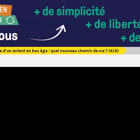
e d’un enfant en bas âge : quel nouveau chemin de vie ? (4/4)