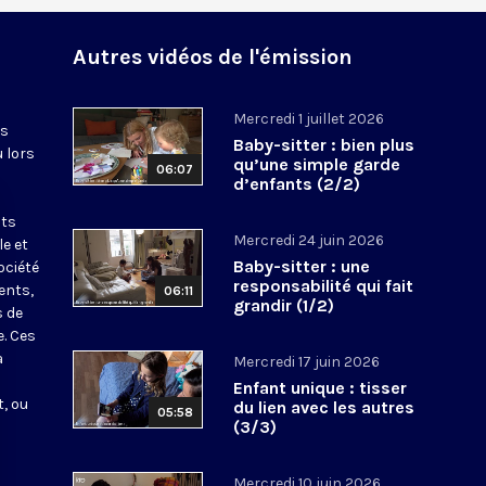
Autres vidéos de l'émission
Mercredi 1 juillet 2026
es
Baby-sitter : bien plus
u lors
qu’une simple garde
06:07
d’enfants (2/2)
nts
Mercredi 24 juin 2026
le et
Baby-sitter : une
ociété
responsabilité qui fait
ents,
06:11
grandir (1/2)
s de
e. Ces
a
Mercredi 17 juin 2026
Enfant unique : tisser
, ou
du lien avec les autres
05:58
(3/3)
Mercredi 10 juin 2026