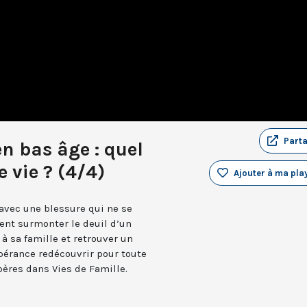
Part
en bas âge : quel
 vie ? (4/4)
Ajouter à ma play
 avec une blessure qui ne se
ent surmonter le deuil d’un
 à sa famille et retrouver un
pérance redécouvrir pour toute
pères dans Vies de Famille.