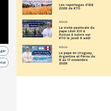
Les reportages d'été
2026 de KTO
Article
La visite pastorale du
pape Léon XIV à
Assise à suivre sur
KTO le jeudi 6 août
Article
ager
Le pape en Uruguay,
Argentine et Pérou du
6 au 17 novembre
list
2026