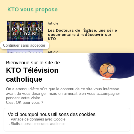
KTO vous propose
Article
Les Docteurs de l'Église, une série
documentaire à redécouvrir sur
KTO
Article
Les reportages d'été 2026 de KTO
Article
La visite pastorale du pape Léon
XIV à Assise à suivre sur KTO le
jeudi 6 août
Article
Le pape en Uruguay, Argentine et
Pérou du 6 au 17 novembre 2026