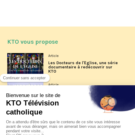
KTO vous propose
Article
Les Docteurs de l'Église, une série
documentaire à redécouvrir sur
KTO
Article
Les reportages d'été 2026 de KTO
Article
La visite pastorale du pape Léon
XIV à Assise à suivre sur KTO le
jeudi 6 août