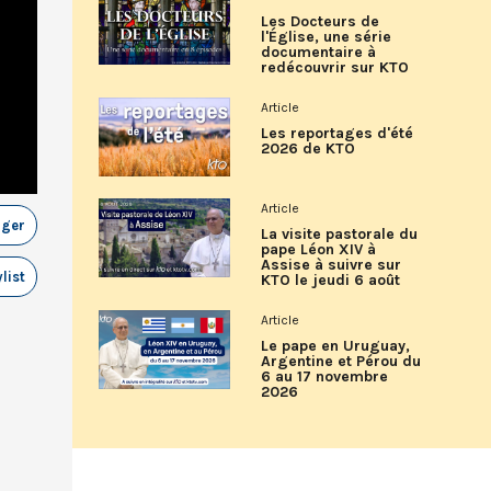
Les Docteurs de
l'Église, une série
documentaire à
redécouvrir sur KTO
Article
Les reportages d'été
2026 de KTO
Article
ager
La visite pastorale du
pape Léon XIV à
Assise à suivre sur
list
KTO le jeudi 6 août
Article
Le pape en Uruguay,
Argentine et Pérou du
6 au 17 novembre
2026