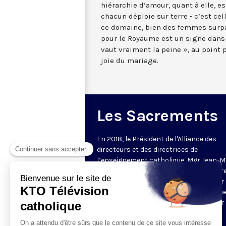
hiérarchie d’amour, quant à elle, e
chacun déploie sur terre - c’est cel
ce domaine, bien des femmes surpa
pour le Royaume est un signe dans
vaut vraiment la peine », au point 
joie du mariage.
Les Sacrements
En 2018, le Président de l'Alliance des
directeurs et des directrices de
l’enseignement catholique, Mgr Jean-M
Le Vert (depuis, nommé évêque auxiliair
Bordeaux) délivre un enseignement sur 
Sacrements en plusieurs épisodes : un
formation courte, chaque semaine, sur 
fondamentaux de la foi catholique.