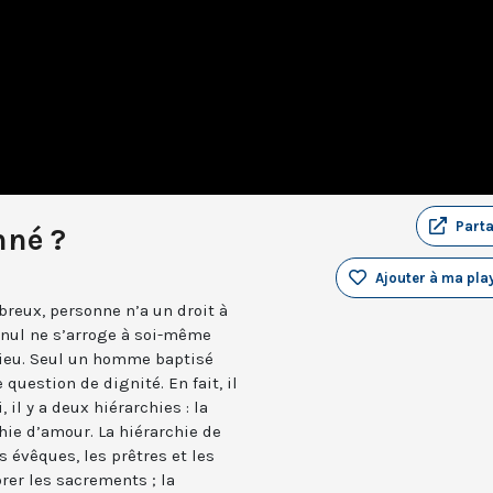
Part
nné ?
Ajouter à ma play
breux, personne n’a un droit à
t nul ne s’arroge à soi-même
 Dieu. Seul un homme baptisé
 question de dignité. En fait, il
 il y a deux hiérarchies : la
chie d’amour. La hiérarchie de
s évêques, les prêtres et les
brer les sacrements ; la