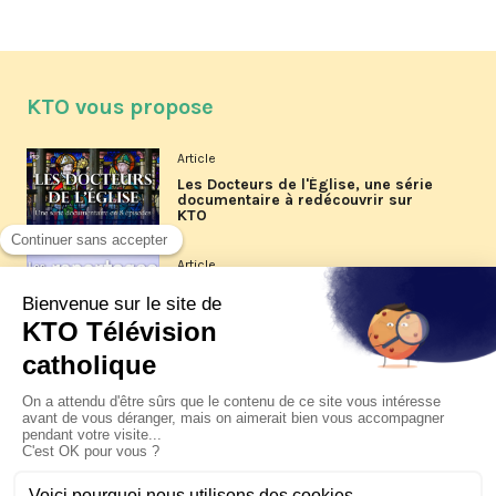
KTO vous propose
Article
Les Docteurs de l'Église, une série
documentaire à redécouvrir sur
KTO
Article
Les reportages d'été 2026 de KTO
Article
La visite pastorale du pape Léon
XIV à Assise à suivre sur KTO le
jeudi 6 août
Article