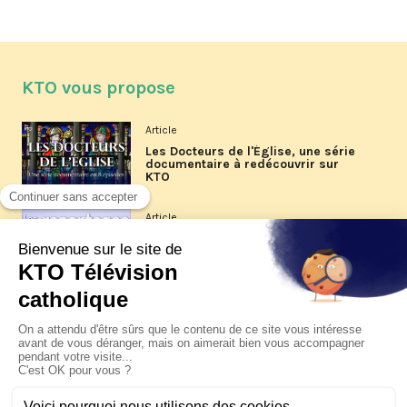
KTO vous propose
Article
Les Docteurs de l'Église, une série
documentaire à redécouvrir sur
KTO
Article
Les reportages d'été 2026 de KTO
Article
La visite pastorale du pape Léon
XIV à Assise à suivre sur KTO le
jeudi 6 août
Article