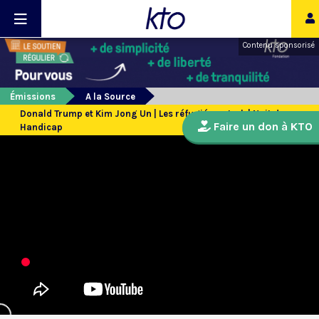
Contenu sponsorisé
Émissions
A la Source
Donald Trump et Kim Jong Un | Les réfugiés en Irak | Nuit du
Faire un don à KTO
Handicap