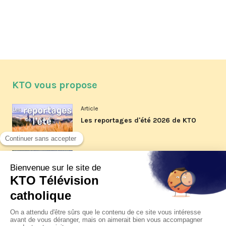
KTO vous propose
Article
Les reportages d'été 2026 de KTO
Article
La visite pastorale du pape Léon
XIV à Assise à suivre sur KTO le
jeudi 6 août
Article
Le pape en Uruguay, Argentine et
Pérou du 6 au 17 novembre 2026