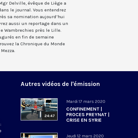
Mgr Delville, évêque de Liège a
dans le journal. Vous entendrez
ès sa nomination aujourd’hui
rez aussi un reportage dans un
e Wambrechies près le Lille.
ugurés en fin de semaine
trouvez la Chronique du Monde
 Mezza.
Autres vidéos de l'émission
Mardi 17 mars 2020
CONFINEMENT |
PROCES PREYNAT |
24:47
CRISE EN SYRIE
:
e
Jeudi 12 mars 2020