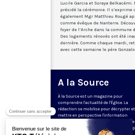
Lucile Garcia et Soraya Belkacémi. 
présidé la cérémonie. Il s’exprime 
également Mgr Matthieu Rougé apr
comme évêque de Nanterre. Découv
foyer de l’Arche dans la commune d
Des logements rénovés ont été ina
dernière. Comme chaque mardi, re
avec cette semaine le père Gonzalo
A la Source
À la Source est un magazine pour
comprendre l'actualité de l'Église. La
rédaction se mobilise pour décrypter et
mettre en perspective l'information
religieuse de la semaine. Au programme 
reportages, revue de presse, décryptag
d'experts, analyses des directeurs de