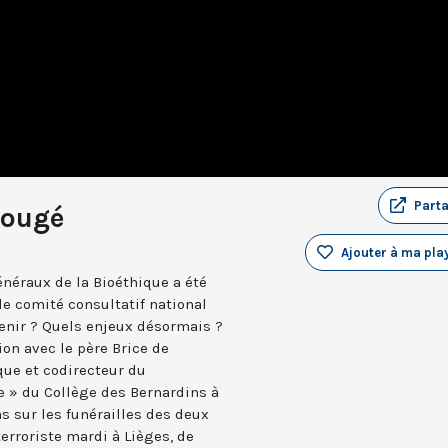
Part
Rougé
Ajouter à ma play
énéraux de la Bioéthique a été
le comité consultatif national
tenir ? Quels enjeux désormais ?
ion avec le père Brice de
que et codirecteur du
 » du Collège des Bernardins à
ns sur les funérailles des deux
erroriste mardi à Lièges, de