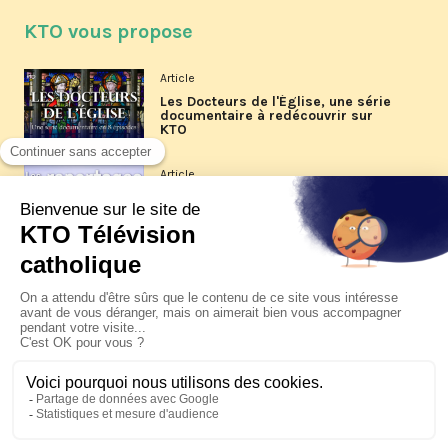
KTO vous propose
Article
Les Docteurs de l'Église, une série
documentaire à redécouvrir sur
KTO
Article
Les reportages d'été 2026 de KTO
Article
La visite pastorale du pape Léon
XIV à Assise à suivre sur KTO le
jeudi 6 août
Article
Le pape en Uruguay, Argentine et
Pérou du 6 au 17 novembre 2026