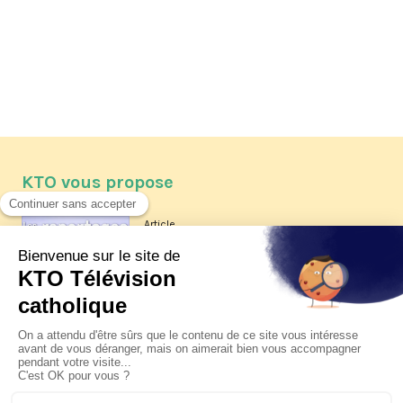
KTO vous propose
Article
Les reportages d'été 2026 de KTO
Article
La visite pastorale du pape Léon
XIV à Assise à suivre sur KTO le
jeudi 6 août
Article